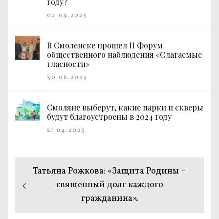
году?
04.09.2025
В Смоленске прошел II Форум
общественного наблюдения «Слагаемые
гласности»
30.06.2023
Смоляне выберут, какие парки и скверы
будут благоустроены в 2024 году
21.04.2023
Навигация
Предыдущая
Татьяна Рожкова: «Защита Родины –
по
запись:
священный долг каждого
гражданина».
записям