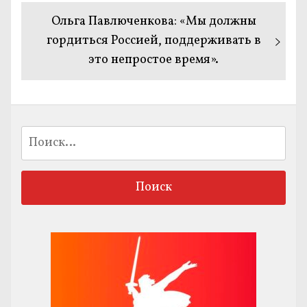
Следующая
Ольга Павлюченкова: «Мы должны
запись:
гордиться Россией, поддерживать в
это непростое время».
Найти: